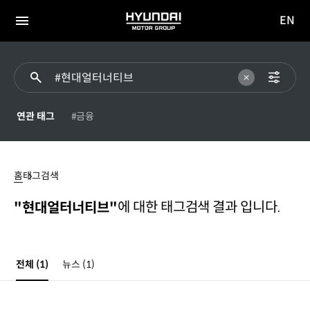
EN
HYUNDAI
영문
MOTOR
전체
사이트
메뉴
GROUP
이동
연관 태그
#금융
#
현대얼터너티브
홈
태그검색
에 대한 태그검색 결과 입니다.
"현대얼터너티브"
전체
(1)
뉴스
(1)