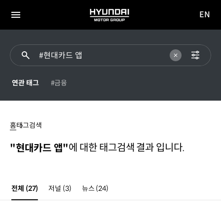
EN
HYUNDAI
영문
MOTOR
전체
사이트
메뉴
GROUP
이동
연관 태그
#금융
#
현대카드
홈
태그검색
앱
에 대한 태그검색 결과 입니다.
"현대카드 앱"
전체
(27)
저널
(3)
뉴스
(24)