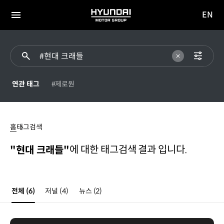
EN
HYUNDAI
영문
MOTOR
전체
사이트
메뉴
GROUP
이동
연관 태그
#제로원
현대
크래들
홈
태그검색
에 대한 태그검색 결과 입니다.
"현대 크래들"
전체
(6)
저널
(4)
뉴스
(2)