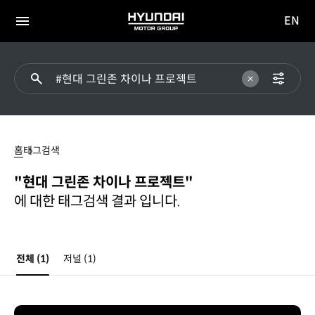
EN
HYUNDAI
영문
MOTOR
전체
사이트
메뉴
GROUP
이동
#
현대
홈
태그검색
그린존
차이나
"현대 그린존 차이나 프로젝트"
프로젝트
에 대한 태그검색 결과 입니다.
전체
(1)
저널
(1)