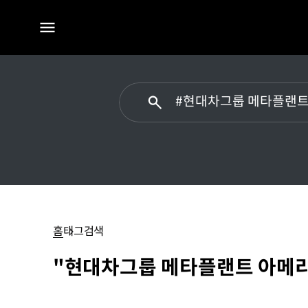
전체
메뉴
#
현대차그룹
메타플랜트
홈
태그검색
아메리카
"현대차그룹 메타플랜트 아메