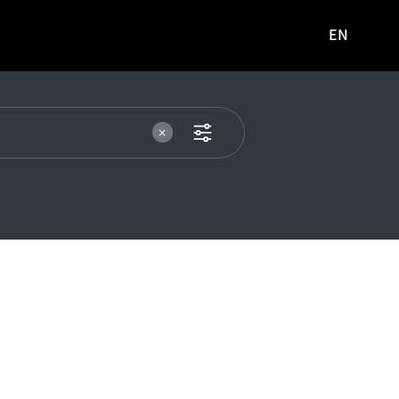
EN
영문
사이트로
이동