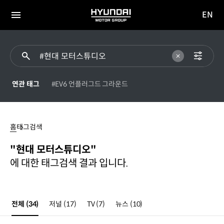
EN
HYUNDAI
영문
MOTOR
전체
사이트
메뉴
GROUP
이동
연관 태그
#EV6 언플러그드 그라운드
현대
모터스튜디오
홈
태그검색
"현대 모터스튜디오"
에 대한 태그검색 결과 입니다.
전체
(34)
저널
(17)
TV
(7)
뉴스
(10)