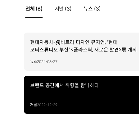
전체
(6)
저널
(3)
뉴스
(3)
현대자동차-獨비트라 디자인 뮤지엄, '현대
모터스튜디오 부산' <플라스틱, 새로운 발견>展 개최
뉴스
2024-08-27
브랜드 공간에서 취향을 탐닉하다
저널
2022-12-29