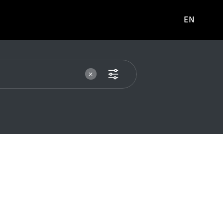
EN
영문
사이트로
이동