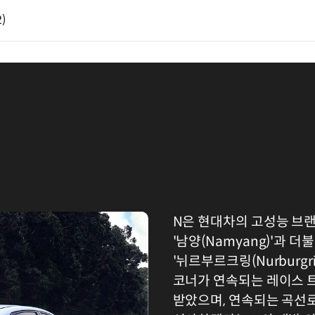
2)
N은 현대차의 고성능 브랜
'남양(Namyang)'과
'뉘르부르크링(Nurburgr
코너가 연속되는 레이스 트
받았으며, 연속되는 곡선