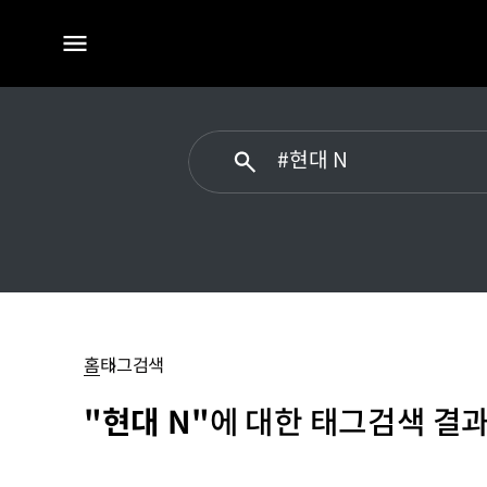
전체
메뉴
현대
N
홈
태그검색
"현대 N"
에 대한 태그검색 결과