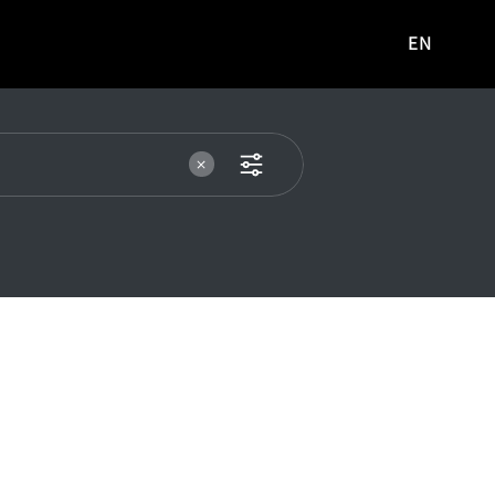
EN
영문
사이트로
이동