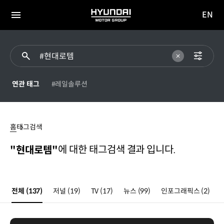
EN
HYUNDAI
영문
MOTOR
전체
사이트
메뉴
GROUP
이동
연관 태그
#레일솔루션
현대로템
홈
태그검색
에 대한 태그검색 결과 입니다.
"현대로템"
전체
(137)
저널
(19)
TV
(17)
뉴스
(99)
인포그래픽스
(2)