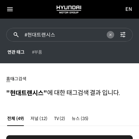
EN
HYUNDAI
영문
MOTOR
전체
사이트
메뉴
GROUP
이동
연관 태그
#부품
현대트랜시스
홈
태그검색
에 대한 태그검색 결과 입니다.
"현대트랜시스"
전체
(49)
저널
(12)
TV
(2)
뉴스
(35)