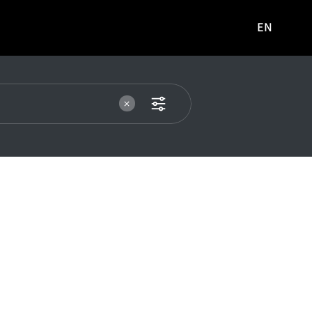
EN
영문
사이트로
이동