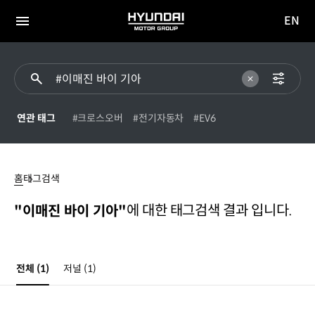
EN
HYUNDAI
영문
MOTOR
전체
사이트
메뉴
GROUP
이동
연관 태그
#크로스오버
#전기자동차
#EV6
#
이매진
홈
태그검색
바이
기아
에 대한 태그검색 결과 입니다.
"이매진 바이 기아"
전체
(1)
저널
(1)