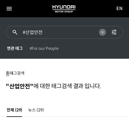
EN
HYUNDAI
영문
MOTOR
전체
사이트
메뉴
GROUP
이동
연관 태그
#For our People
#
산업안전
홈
태그검색
에 대한 태그검색 결과 입니다.
"산업안전"
전체
(29)
뉴스
(29)