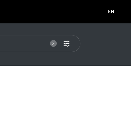
EN
영문
사이트로
이동