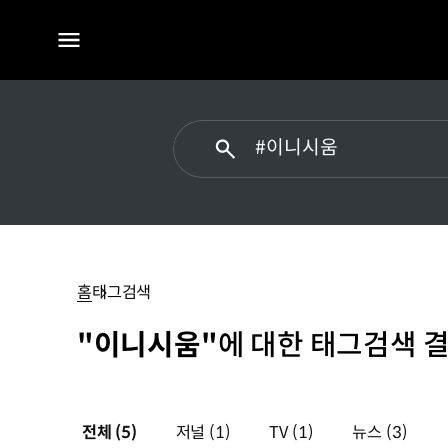
전체
메뉴
#
이니시움
홈
태그검색
"이니시움"
에 대한 태그검색 결
전체
(5)
저널
(1)
TV
(1)
뉴스
(3)