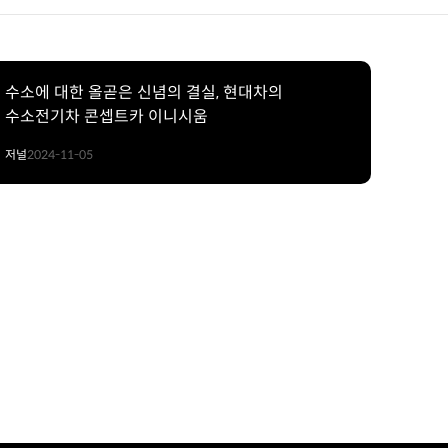
수소에 대한 올곧은 신념의 결실, 현대차의
수소전기차 콘셉트카 이니시움
저널
2024-11-05