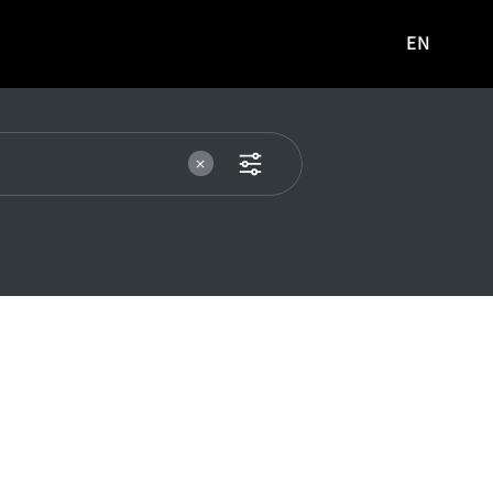
EN
영문
사이트로
이동