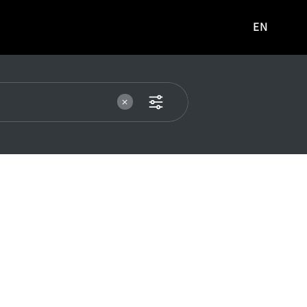
EN
영문
사이트로
이동