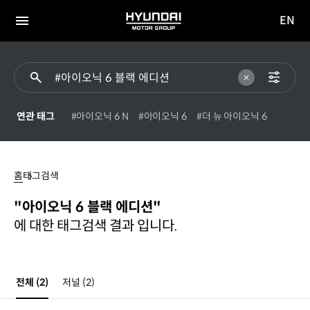
EN
HYUNDAI
영문
MOTOR
전체
사이트
메뉴
GROUP
이동
연관 태그
#아이오닉 6 N
#아이오닉 6
#더 뉴 아이오닉 6
#
아이오닉
홈
태그검색
6
블랙
"아이오닉 6 블랙 에디션"
에디션
에 대한 태그검색 결과 입니다.
전체
(2)
저널
(2)