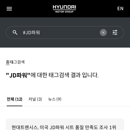
EN
HYUNDAI
영문
MOTOR
전체
사이트
메뉴
GROUP
이동
#JD파워
홈
태그검색
에 대한 태그검색 결과 입니다.
"JD파워"
전체
(12)
저널
(3)
뉴스
(9)
현대트랜시스, 미국 JD파워 시트 품질 만족도 조사 1위