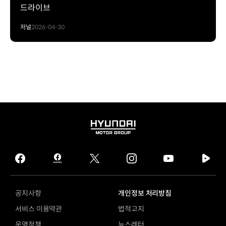
드라이브
저널
2026-04-30
HYUNDAI
MOTOR
GROUP
facebook
hmg
twitter
instagram
youtube
naver
journal
tv
facebook
공지사항
개인정보 처리방침
서비스 이용약관
법적고지
운영정책
뉴스레터