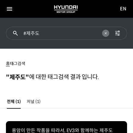
EN
HYUNDAI
영문
MOTOR
전체
사이트
메뉴
GROUP
이동
#
제주도
홈
태그검색
에 대한 태그검색 결과 입니다.
"제주도"
전체
(1)
저널
(1)
용암이 만든 작품을 따라서, EV3와 함께하는 제주도