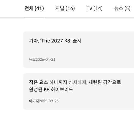
전체
(41)
저널
(16)
TV
(14)
뉴스
(5)
기아, 'The 2027 K8' 출시
뉴스
2026-04-21
작은 요소 하나까지 섬세하게, 세련된 감각으로
완성된 K8 하이브리드
이미지
2025-03-25