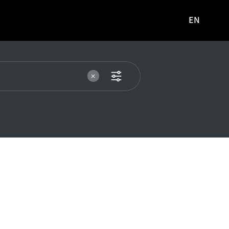
EN
영문
사이트로
이동