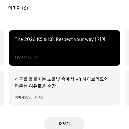
이미지
(6)
The 2026 K5 & K8, Respect your way | 기아
TV
2025-06-23
하루를 물들이는 노을빛 속에서 K8 하이브리드와
머무는 여유로운 순간
이미지
2025-04-02
더보기