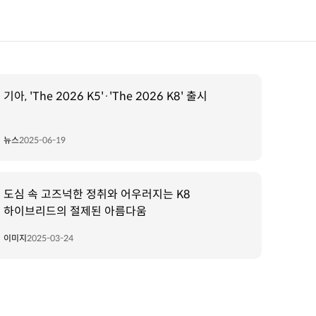
기아, 'The 2026 K5'·'The 2026 K8' 출시
뉴스
2025-06-19
도심 속 고즈넉한 정취와 어우러지는 K8
하이브리드의 절제된 아름다움
이미지
2025-03-24