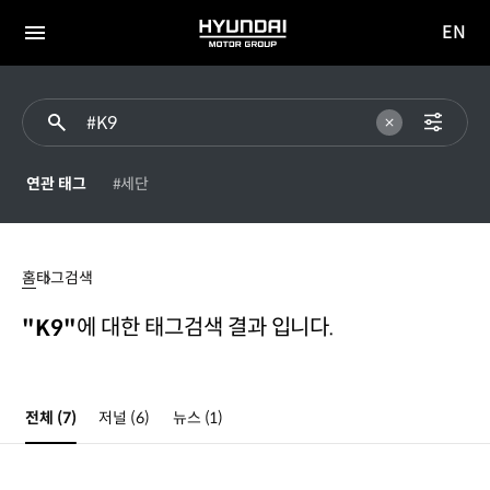
EN
HYUNDAI
영문
MOTOR
전체
사이트
메뉴
GROUP
이동
연관 태그
#세단
#K9
홈
태그검색
에 대한 태그검색 결과 입니다.
"K9"
전체
(7)
저널
(6)
뉴스
(1)