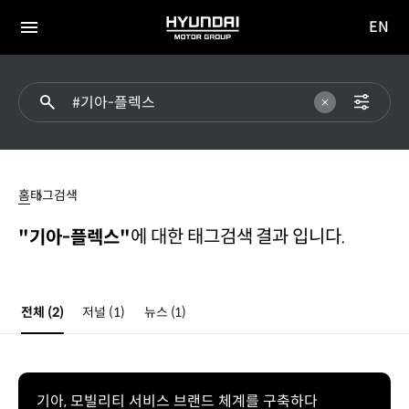
EN
HYUNDAI
영문
MOTOR
전체
사이트
메뉴
GROUP
이동
#
기아-
홈
태그검색
플렉스
에 대한 태그검색 결과 입니다.
"기아-플렉스"
전체
(2)
저널
(1)
뉴스
(1)
기아, 모빌리티 서비스 브랜드 체계를 구축하다