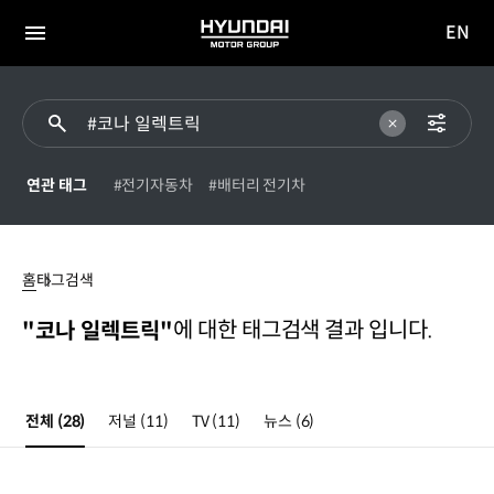
EN
HYUNDAI
영문
MOTOR
전체
사이트
메뉴
GROUP
이동
연관 태그
#전기자동차
#배터리 전기차
#
코나
홈
태그검색
일렉트릭
에 대한 태그검색 결과 입니다.
"코나 일렉트릭"
전체
(28)
저널
(11)
TV
(11)
뉴스
(6)