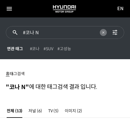
EN
HYUNDAI
영문
MOTOR
전체
사이트
메뉴
GROUP
이동
연관 태그
#코나
#SUV
#고성능
#
코나
홈
태그검색
N
에 대한 태그검색 결과 입니다.
"코나 N"
전체
(13)
저널
(6)
TV
(5)
이미지
(2)