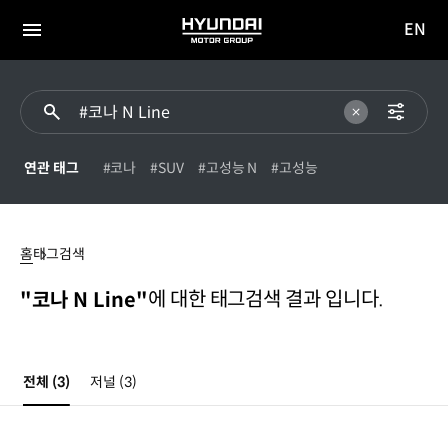
EN
HYUNDAI
영문
MOTOR
전체
사이트
메뉴
GROUP
이동
연관 태그
#코나
#SUV
#고성능 N
#고성능
#
코나
홈
태그검색
N
Line
에 대한 태그검색 결과 입니다.
"코나 N Line"
전체
(3)
저널
(3)