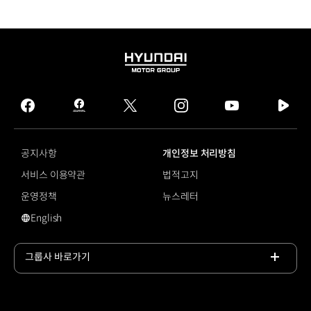
HYUNDAI
MOTOR
GROUP
facebook
hmg
twitter
instagram
youtube
naver
journal
tv
facebook
공지사항
개인정보 처리방침
서비스 이용약관
법적고지
운영정책
뉴스레터
English
#코나 N Line
그룹사 바로가기
목록
열기