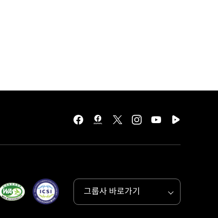
facebook
hmg
twitter
instagram
youtube
naver
journal
tv
facebook
그룹사 바로가기
목록
열기