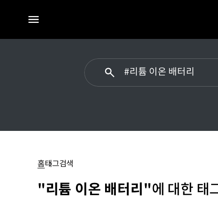
전체
메뉴
리튬
이온
배터리
홈
태그검색
"리튬 이온 배터리"
에 대한 태