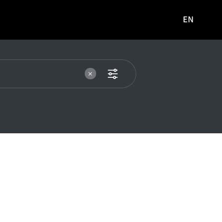
EN
영문
사이트로
이동