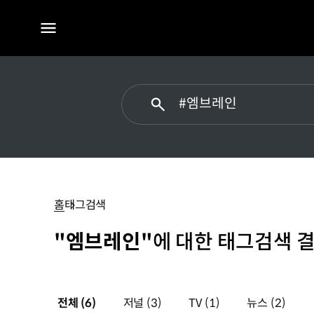
전체
메뉴
#
엠브레인
홈
태그검색
"엠브레인"
에 대한 태그검색 결
전체
(6)
저널
(3)
TV
(1)
뉴스
(2)