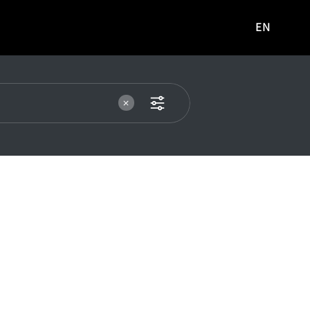
EN
영문
사이트로
이동