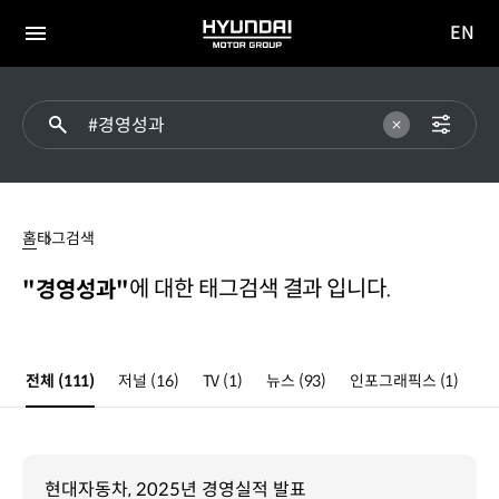
EN
HYUNDAI
영문
MOTOR
전체
사이트
메뉴
GROUP
이동
#
경영성과
홈
태그검색
에 대한 태그검색 결과 입니다.
"경영성과"
전체
(111)
저널
(16)
TV
(1)
뉴스
(93)
인포그래픽스
(1)
현대자동차, 2025년 경영실적 발표