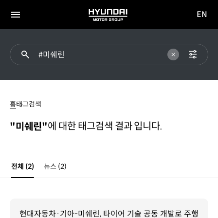
EN
HYUNDAI
영문
MOTOR
전체
사이트
메뉴
GROUP
이동
#
미쉐린
홈
태그검색
에 대한 태그검색 결과 입니다.
"미쉐린"
전체
(2)
뉴스
(2)
현대자동차·기아-미쉐린, 타이어 기술 공동 개발로 주행