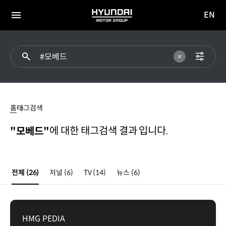
EN
HYUNDAI
영문
MOTOR
전체
사이트
메뉴
GROUP
이동
모베드
홈
태그검색
에 대한 태그검색 결과 입니다.
"모베드"
전체
(26)
저널
(6)
TV
(14)
뉴스
(6)
HMG PEDIA