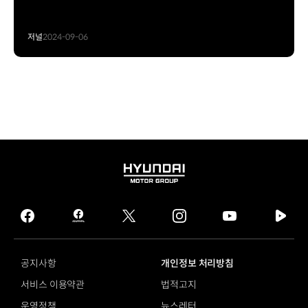
저널
2024-09-06
HYUNDAI
MOTOR
GROUP
facebook
hmg
twitter
instagram
youtube
naver
journal
tv
facebook
공지사항
개인정보 처리방침
서비스 이용약관
법적고지
운영정책
뉴스레터