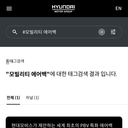
EN
HYUNDAI
영문
MOTOR
전체
사이트
메뉴
GROUP
이동
#
모빌리티
홈
태그검색
에어백
에 대한 태그검색 결과 입니다.
"모빌리티 에어백"
전체
(1)
저널
(1)
현대모비스가 제안하는 세계 최초의 PBV 특화 에어백