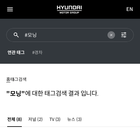
EN
HYUNDAI
영문
MOTOR
전체
사이트
메뉴
GROUP
이동
연관 태그
#경차
#
모닝
홈
태그검색
에 대한 태그검색 결과 입니다.
"모닝"
전체
(8)
저널
(2)
TV
(3)
뉴스
(3)