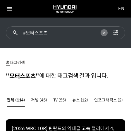
EN
HYUNDAI
영문
MOTOR
전체
사이트
메뉴
GROUP
이동
#
모터스포츠
홈
태그검색
에 대한 태그검색 결과 입니다.
"모터스포츠"
전체
(114)
저널
(45)
TV
(55)
뉴스
(12)
인포그래픽스
(2)
[2026 WRC 10R] 핀란드의 역대급 고속 랠리에서 4,