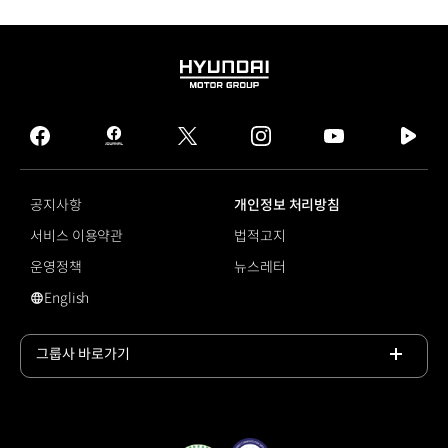
HYUNDAI
MOTOR
GROUP
facebook
hmg
twitter
instagram
youtube
naver
journal
tv
facebook
공지사항
개인정보 처리방침
서비스 이용약관
법적고지
운영정책
뉴스레터
English
머플러
그룹사 바로가기
목록
열기