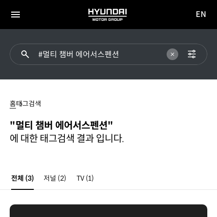
EN
HYUNDAI
영문
MOTOR
전체
사이트
메뉴
GROUP
이동
멀티
챔버
홈
태그검색
에어서스펜션
"멀티 챔버 에어서스펜션"
에 대한 태그검색 결과 입니다.
전체
(3)
저널
(2)
TV
(1)