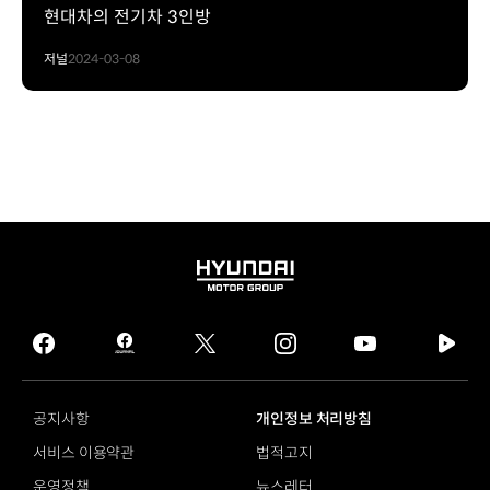
현대차의 전기차 3인방
저널
2024-03-08
HYUNDAI
MOTOR
GROUP
facebook
hmg
twitter
instagram
youtube
naver
journal
tv
facebook
공지사항
개인정보 처리방침
서비스 이용약관
법적고지
운영정책
뉴스레터