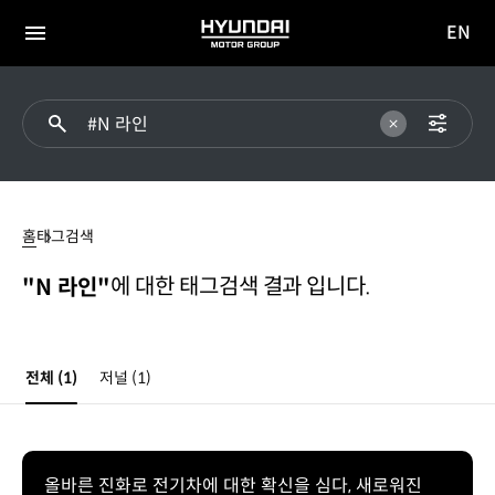
EN
HYUNDAI
영문
MOTOR
전체
사이트
메뉴
GROUP
이동
#N
라인
홈
태그검색
에 대한 태그검색 결과 입니다.
"N 라인"
전체
(1)
저널
(1)
올바른 진화로 전기차에 대한 확신을 심다, 새로워진