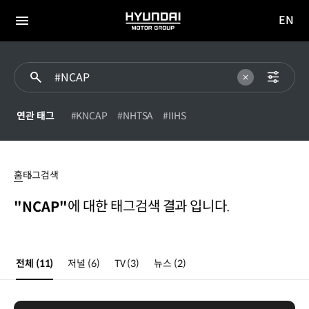
EN
HYUNDAI
영문
MOTOR
전체
사이트
메뉴
GROUP
이동
연관 태그
#KNCAP
#NHTSA
#IIHS
NCAP
홈
태그검색
에 대한 태그검색 결과 입니다.
"NCAP"
전체
(11)
저널
(6)
TV
(3)
뉴스
(2)