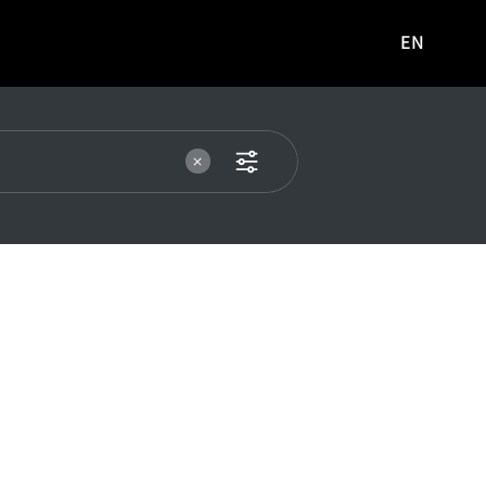
EN
영문
사이트로
이동