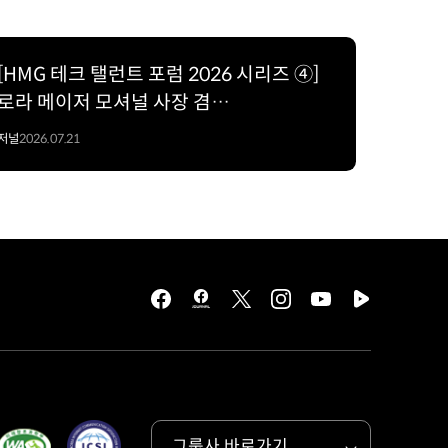
[HMG 테크 탤런트 포럼 2026 시리즈 ④]
로라 메이저 모셔널 사장 겸
CEO(President & CEO); 레벨 4 자율주행
저널
2026.07.21
상용화로 가는 여정
facebook
hmg
twitter
instagram
youtube
naver
journal
tv
facebook
그룹사 바로가기