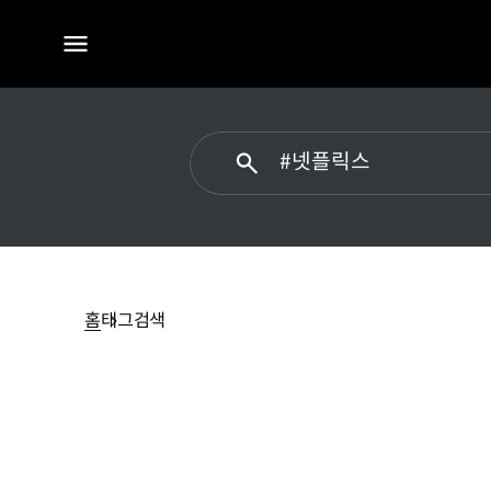
전체
메뉴
#
넷플릭스에
대한
홈
태그검색
검색
결과가
없습니다