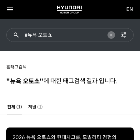
EN
HYUNDAI
영문
MOTOR
전체
사이트
메뉴
GROUP
이동
#
뉴욕
홈
태그검색
오토쇼
에 대한 태그검색 결과 입니다.
"뉴욕 오토쇼"
전체
(1)
저널
(1)
2026 뉴욕 오토쇼와 현대차그룹, 모빌리티 경험의