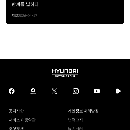
한계를 넓히다
저널
2026-04-17
HYUNDAI
MOTOR
GROUP
facebook
hmg
twitter
instagram
youtube
naver
journal
tv
facebook
공지사항
개인정보 처리방침
서비스 이용약관
법적고지
운영정책
뉴스레터