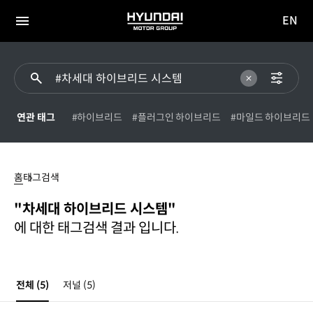
EN
HYUNDAI
영문
MOTOR
전체
사이트
메뉴
GROUP
이동
연관 태그
#하이브리드
#플러그인 하이브리드
#마일드 하이브리드
#
차세대
홈
태그검색
하이브리드
시스템
"차세대 하이브리드 시스템"
에 대한 태그검색 결과 입니다.
전체
(5)
저널
(5)