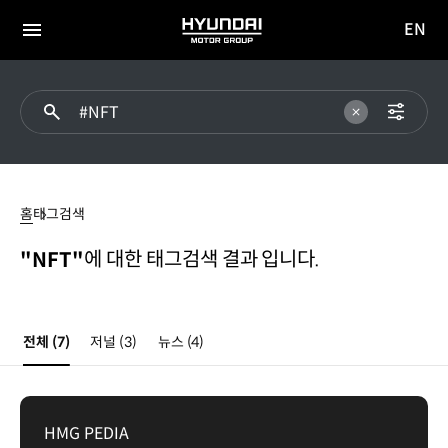
EN
HYUNDAI
영문
MOTOR
전체
사이트
메뉴
GROUP
이동
NFT
홈
태그검색
에 대한 태그검색 결과 입니다.
"NFT"
전체
(7)
저널
(3)
뉴스
(4)
HMG PEDIA