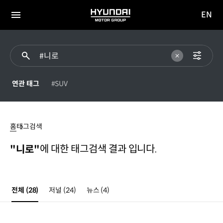
EN
HYUNDAI
영문
MOTOR
전체
사이트
메뉴
GROUP
이동
연관 태그
#SUV
#
니로
홈
태그검색
에 대한 태그검색 결과 입니다.
"니로"
전체
(28)
저널
(24)
뉴스
(4)