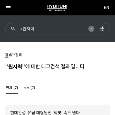
EN
HYUNDAI
영문
MOTOR
전체
사이트
메뉴
GROUP
이동
#
원자력
홈
태그검색
에 대한 태그검색 결과 입니다.
"원자력"
전체
(7)
뉴스
(7)
현대건설, 유럽 대형원전 '잭팟' 속도 낸다