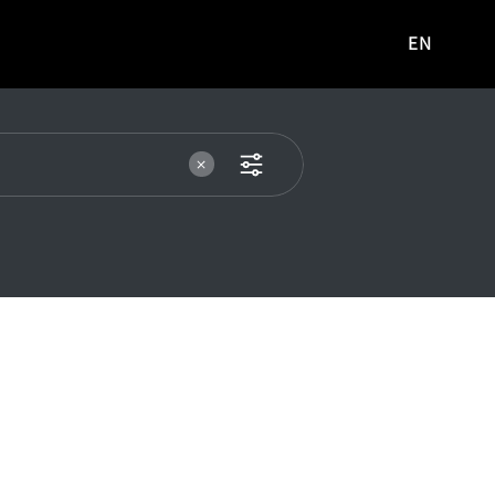
EN
영문
사이트로
이동