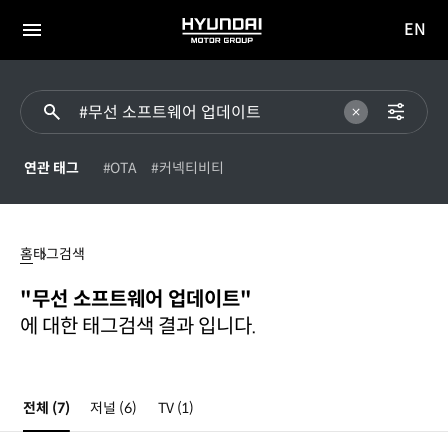
EN
HYUNDAI
영문
MOTOR
전체
사이트
메뉴
GROUP
이동
연관 태그
#OTA
#커넥티비티
무선
소프트웨어
홈
태그검색
업데이트
"무선 소프트웨어 업데이트"
에 대한 태그검색 결과 입니다.
전체
(7)
저널
(6)
TV
(1)