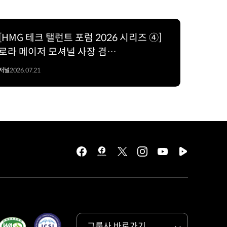
[HMG 테크 탤런트 포럼 2026 시리즈 ④]
로라 메이저 모셔널 사장 겸
CEO(President & CEO); 레벨 4 자율주행
저널
2026.07.21
상용화로 가는 여정
facebook
hmg
twitter
instagram
youtube
naver
journal
tv
facebook
그룹사 바로가기