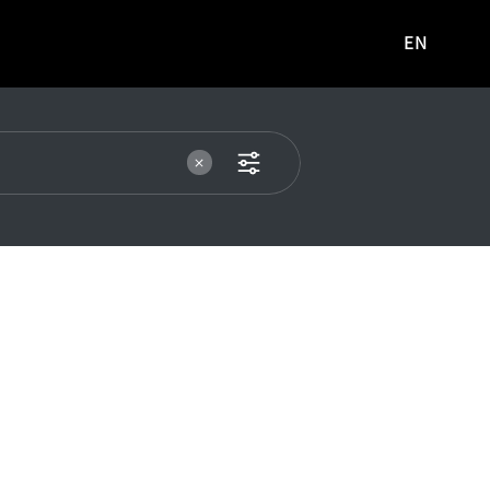
EN
영문
사이트로
이동