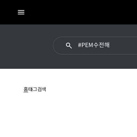
전체
메뉴
#PEM수전해에
대한
검색
홈
태그검색
결과가
없습니다