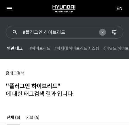
EN
HYUNDAI
영문
MOTOR
전체
사이트
메뉴
GROUP
이동
연관 태그
#하이브리드
#차세대 하이브리드 시스템
#마일드 하이
플러그인
하이브리드
홈
태그검색
"플러그인 하이브리드"
에 대한 태그검색 결과 입니다.
전체
(5)
저널
(5)