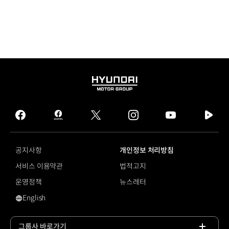
HYUNDAI
MOTOR
GROUP
facebook
hmg
twitter
instagram
youtube
naver
journal
tv
facebook
공지사항
개인정보 처리방침
서비스 이용약관
법적고지
운영정책
뉴스레터
English
플러그인 하이브리드
그룹사 바로가기