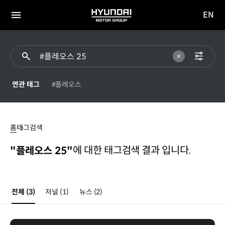
EN
HYUNDAI
영문
MOTOR
전체
사이트
메뉴
GROUP
이동
연관 태그
#플레오스
플레오스
25
홈
태그검색
에 대한 태그검색 결과 입니다.
"플레오스 25"
전체
(3)
저널
(1)
뉴스
(2)