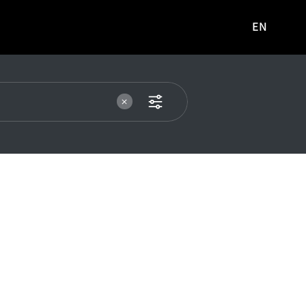
EN
영문
사이트로
이동