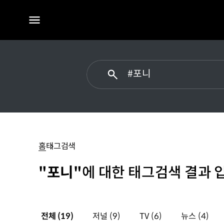
전체
메뉴
#
포니
홈
태그검색
"포니"
에 대한 태그검색 결과 
전체
(19)
저널
(9)
TV
(6)
뉴스
(4)