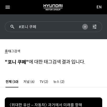
EN
HYUNDAI
영문
MOTOR
전체
사이트
메뉴
GROUP
이동
#
포니
홈
태그검색
쿠페
에 대한 태그검색 결과 입니다.
"포니 쿠페"
전체
(10)
저널
(6)
TV
(2)
뉴스
(2)
〈위대한 유산 – 자동차〉 과거에서 미래를 향해